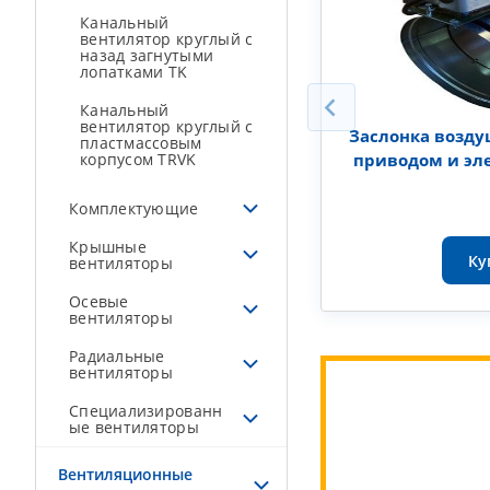
Канальный
вентилятор круглый с
назад загнутыми
лопатками TK
Канальный
вентилятор круглый с
Заслонка возду
пластмассовым
корпусом TRVK
приводом и эл
Комплектующие
Крышные
Ку
вентиляторы
Осевые
вентиляторы
Радиальные
вентиляторы
Специализированн
ые вентиляторы
Вентиляционные