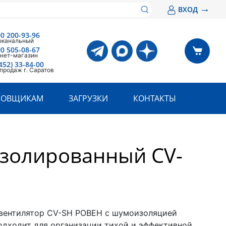
→
ВХОД
00 200-93-96
оканальный
00 505-08-67
нет-магазин
452) 33-84-00
продаж г. Саратов
РОВЩИКАМ
ЗАГРУЗКИ
КОНТАКТЫ
золированный CV-
вентилятор CV-SH РОВЕН с шумоизоляцией
одходит для организации тихой и эффективной