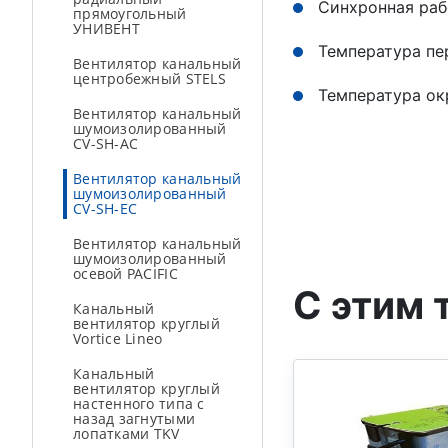
Синхронная раб
прямоугольный
УНИВЕНТ
Температура пе
Вентилятор канальный
центробежный STELS
Температура ок
Вентилятор канальный
шумоизолированный
CV-SH-AC
Вентилятор канальный
шумоизолированный
CV-SH-ЕС
Вентилятор канальный
шумоизолированный
осевой PACIFIC
С этим 
Канальный
вентилятор круглый
Vortice Lineo
Канальный
вентилятор круглый
настенного типа с
назад загнутыми
лопатками TKV