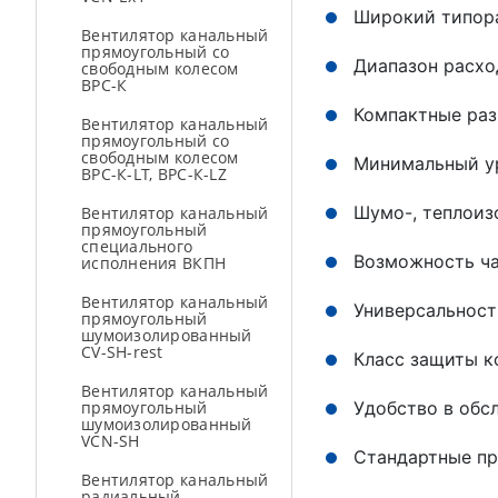
Широкий типора
Вентилятор канальный
прямоугольный со
Диапазон расхо
свободным колесом
ВРС-К
Компактные раз
Вентилятор канальный
прямоугольный со
свободным колесом
Минимальный ур
ВРС-К-LT, ВРС-К-LZ
Шумо-, теплоиз
Вентилятор канальный
прямоугольный
специального
Возможность ча
исполнения ВКПН
Вентилятор канальный
Универсальност
прямоугольный
шумоизолированный
CV-SH-rest
Класс защиты к
Вентилятор канальный
прямоугольный
Удобство в обс
шумоизолированный
VCN-SH
Стандартные пр
Вентилятор канальный
радиальный