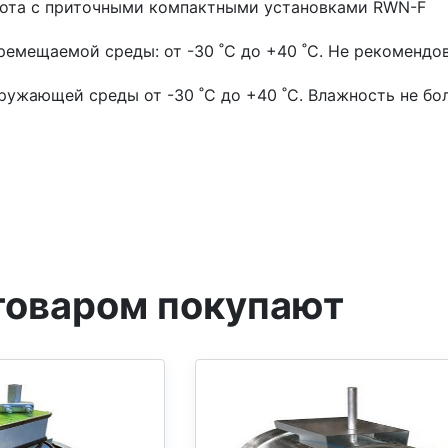
ота с приточными компактными установками RWN-F
ремещаемой среды: от -30 ˚С до +40 ˚С. Не рекоменд
ружающей среды от -30 ˚С до +40 ˚С. Влажность не бо
товаром покупают