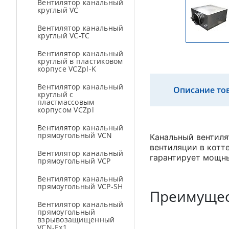
Вентилятор канальный
круглый VC
Вентилятор канальный
круглый VC-TC
Вентилятор канальный
круглый в пластиковом
корпусе VCZpl-K
Вентилятор канальный
Описание то
круглый с
пластмассовым
корпусом VCZpl
Вентилятор канальный
прямоугольный VCN
Канальный вентиля
вентиляции в котт
Вентилятор канальный
гарантирует мощн
прямоугольный VCP
Вентилятор канальный
прямоугольный VCP-SH
Преимущес
Вентилятор канальный
прямоугольный
взрывозащищенный
VCN-Ex1