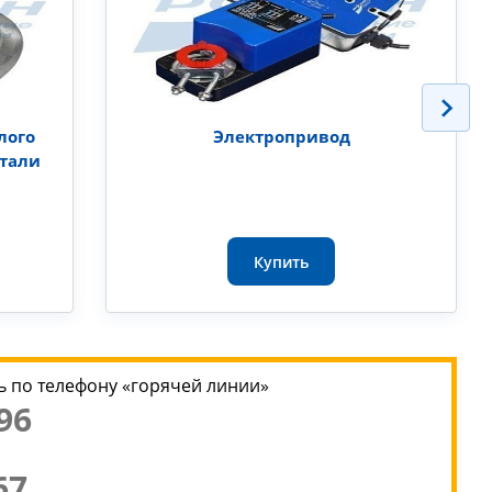
лого
Электропривод
стали
Купить
 по телефону «горячей линии»
96
67