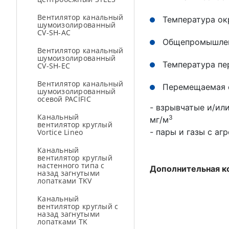
Вентилятор канальный
Температура ок
шумоизолированный
CV-SH-AC
Общепромышлен
Вентилятор канальный
шумоизолированный
Температура пе
CV-SH-ЕС
Вентилятор канальный
Перемещаемая с
шумоизолированный
осевой PACIFIC
- взрывчатые и/ил
Канальный
3
мг/м
вентилятор круглый
- пары и газы с а
Vortice Lineo
Канальный
вентилятор круглый
настенного типа с
Дополнительная к
назад загнутыми
лопатками TKV
Канальный
вентилятор круглый с
назад загнутыми
лопатками TK