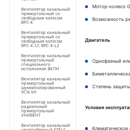
Мотор-колесо G
Вентилятор канальный
прямоугольный со
свободным колесом
Возможность р
ВРС-К
Вентилятор канальный
прямоугольный со
Двигатель
свободным колесом
ВРС-К-LT, ВРС-К-LZ
Вентилятор канальный
прямоугольный
Однофазный или
специального
исполнения ВКПН
Биметаллическа
Вентилятор канальный
прямоугольный
Степень защиты
шумоизолированный
VCN-SH
Вентилятор канальный
радиальный
Условия эксплуат
прямоугольный
УНИВЕНТ
Вентилятор канальный
Климатическое 
центробежный STELS