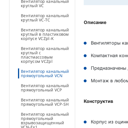
Вентилятор канальный
круглый VC
Вентилятор канальный
круглый VC-TC
Описание
Вентилятор канальный
круглый в пластиковом
корпусе VCZpl-K
Вентиляторы ка
Вентилятор канальный
круглый с
Компактная кон
пластмассовым
корпусом VCZpl
Предназначены 
Вентилятор канальный
прямоугольный VCN
Монтаж в любо
Вентилятор канальный
прямоугольный VCP
Вентилятор канальный
Конструктив
прямоугольный VCP-SH
Вентилятор канальный
прямоугольный
Корпус из оцин
взрывозащищенный
VCN-Ex1