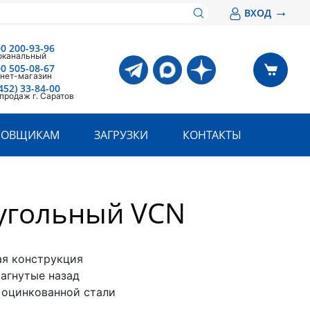
→
ВХОД
00 200-93-96
оканальный
00 505-08-67
нет-магазин
452) 33-84-00
продаж г. Саратов
РОВЩИКАМ
ЗАГРУЗКИ
КОНТАКТЫ
угольный VCN
ая конструкция
загнутые назад
з оцинкованной стали