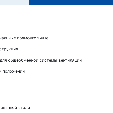
нальные прямоугольные
струкция
для общеобменной системы вентиляции
м положении
кованной стали